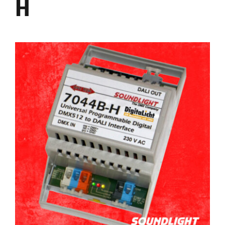
H
7048C-H
7048D-H
7064A-H