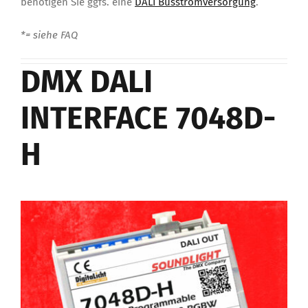
benötigen Sie ggfs. eine
DALI Busstromversorgung
.
*= siehe FAQ
DMX DALI
INTERFACE 7048D-
H