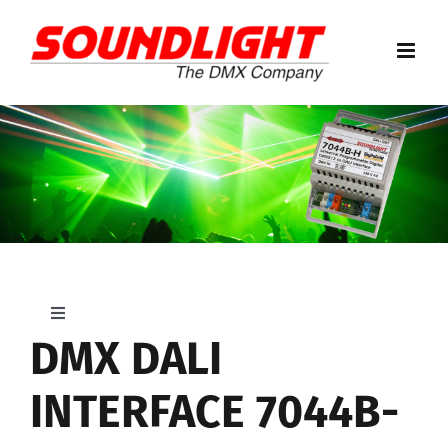
Zum
Inhalt
springen
Toggle
Navigation
DMX DALI
7044B-H
INTERFACE 7044B-
7048B-H