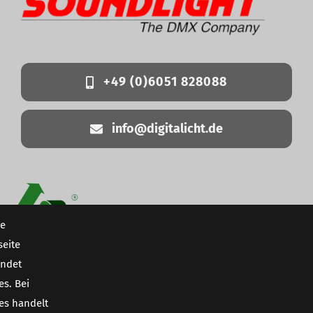
+49 (0)6051 828088
info@digitalicht.de
e
eite
ndet
www.zirkuled.de
es. Bei
es handelt